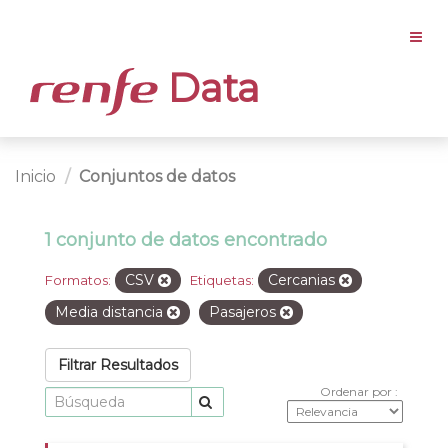
Data
Inicio
Conjuntos de datos
1 conjunto de datos encontrado
CSV
Cercanias
Formatos:
Etiquetas:
Media distancia
Pasajeros
Filtrar Resultados
Ordenar por