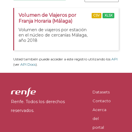
Volumen de Viajeros por
CSV
XLSX
Franja Horaria (Málaga)
Volumen de viajeros por estación
en el núcleo de cercanías Málaga,
año 2018
Usted también puede acceder a este registro utilizando los
API
(ver
API Docs
).
Datasets
Contacto
Renfe. Todos los derechos
Acerca
reservados.
del
portal