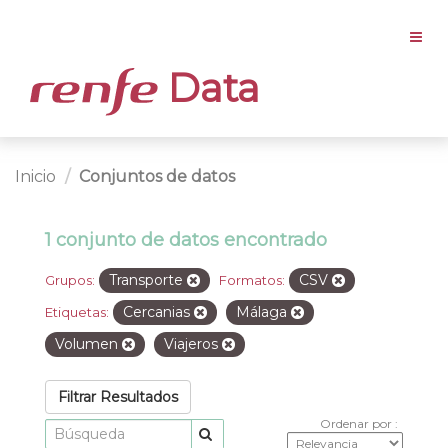
Data
Inicio
Conjuntos de datos
1 conjunto de datos encontrado
Transporte
CSV
Grupos:
Formatos:
Cercanias
Málaga
Etiquetas:
Volumen
Viajeros
Filtrar Resultados
Ordenar por