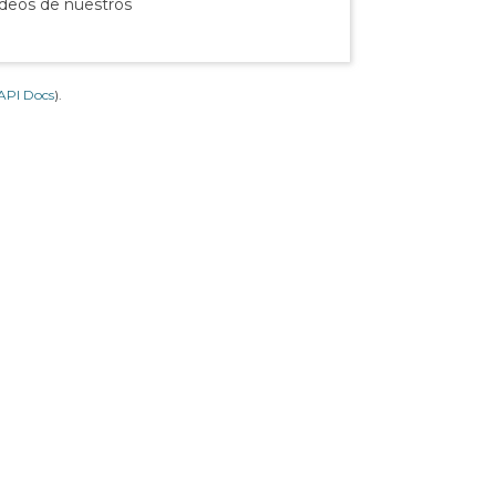
ídeos de nuestros
API Docs
).