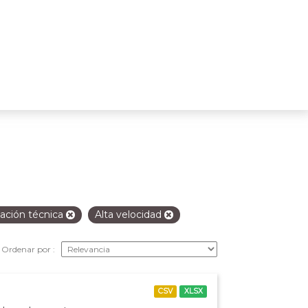
ación técnica
Alta velocidad
Ordenar por
CSV
XLSX