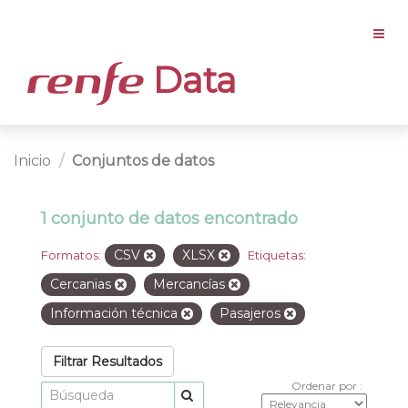
Data
Inicio
Conjuntos de datos
1 conjunto de datos encontrado
CSV
XLSX
Formatos:
Etiquetas:
Cercanias
Mercancías
Información técnica
Pasajeros
Filtrar Resultados
Ordenar por