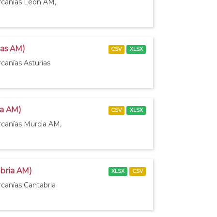
ercanías León AM,
ias AM)
CSV
XLSX
canías Asturias
ia AM)
CSV
XLSX
rcanías Murcia AM,
abria AM)
XLSX
CSV
rcanías Cantabria