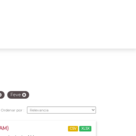
Feve
Ordenar por
 AM)
CSV
XLSX