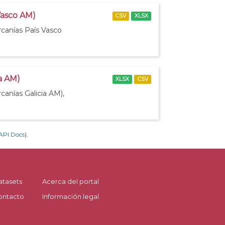
Vasco AM)
CSV
XLSX
rcanías País Vasco
ia AM)
XLSX
CSV
canías Galicia AM),
API Docs
).
atasets
Acerca del portal
ontacto
Información legal