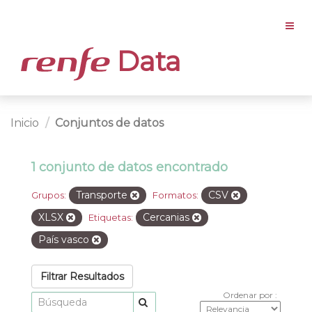
Data
Inicio
Conjuntos de datos
1 conjunto de datos encontrado
Transporte
CSV
Grupos:
Formatos:
XLSX
Cercanias
Etiquetas:
País vasco
Filtrar Resultados
Ordenar por