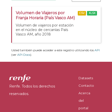
Volumen de Viajeros por
CSV
XLSX
Franja Horaria (País Vasco AM)
Volumen de viajeros por estación
en el núcleo de cercanías País
Vasco AM, año 2018
Usted también puede acceder a este registro utilizando los
API
(ver
API Docs
).
Datasets
Contacto
Renfe. Todos los derechos
Acerca
reservados.
del
portal