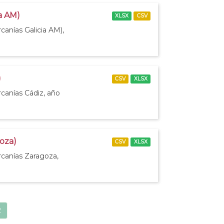
ia AM)
XLSX
CSV
canías Galicia AM),
)
CSV
XLSX
rcanías Cádiz, año
goza)
CSV
XLSX
rcanías Zaragoza,
2