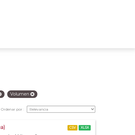
Volumen
Ordenar por
ga)
CSV
XLSX