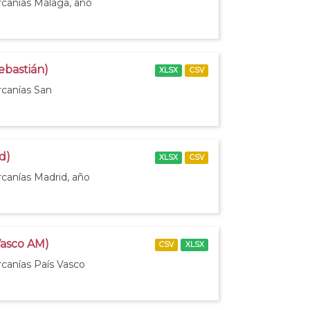
rcanías Málaga, año
ebastián)
XLSX
CSV
rcanías San
d)
XLSX
CSV
rcanías Madrid, año
Vasco AM)
CSV
XLSX
rcanías País Vasco