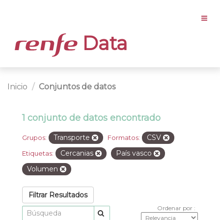
Data
Inicio
Conjuntos de datos
1 conjunto de datos encontrado
Transporte
CSV
Grupos:
Formatos:
Cercanias
País vasco
Etiquetas:
Volumen
Filtrar Resultados
Ordenar por