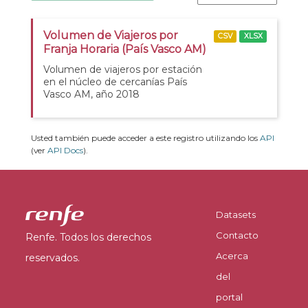
Volumen de Viajeros por
CSV
XLSX
Franja Horaria (País Vasco AM)
Volumen de viajeros por estación
en el núcleo de cercanías País
Vasco AM, año 2018
Usted también puede acceder a este registro utilizando los
API
(ver
API Docs
).
Datasets
Contacto
Renfe. Todos los derechos
Acerca
reservados.
del
portal