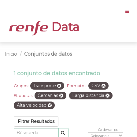
Data
Inicio
Conjuntos de datos
1 conjunto de datos encontrado
Transporte
CSV
Grupos:
Formatos:
Cercanias
Larga distancia
Etiquetas:
Alta velocidad
Filtrar Resultados
Ordenar por