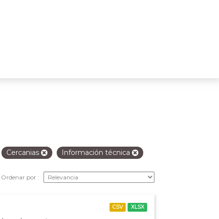
Cercanias
Información técnica
Ordenar por
CSV
XLSX