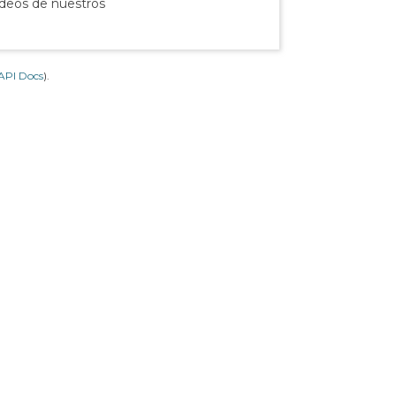
ídeos de nuestros
API Docs
).