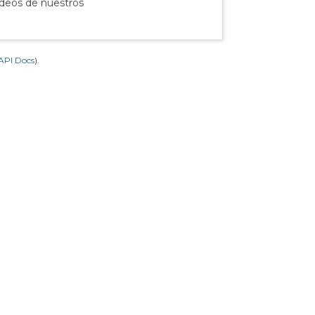
ídeos de nuestros
API Docs
).