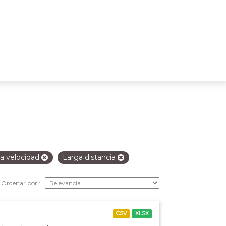
ta velocidad
Larga distancia
Ordenar por
CSV
XLSX