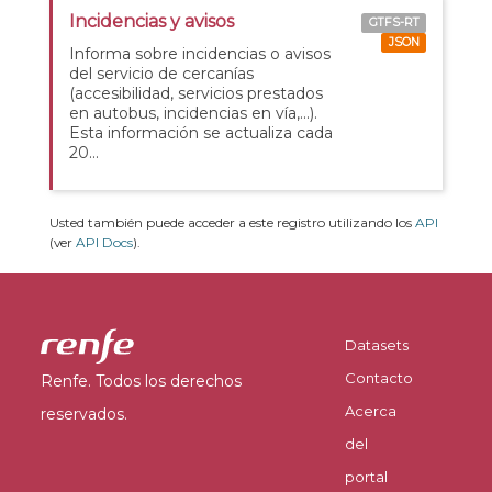
Incidencias y avisos
GTFS-RT
JSON
Informa sobre incidencias o avisos
del servicio de cercanías
(accesibilidad, servicios prestados
en autobus, incidencias en vía,...).
Esta información se actualiza cada
20...
Usted también puede acceder a este registro utilizando los
API
(ver
API Docs
).
Datasets
Contacto
Renfe. Todos los derechos
Acerca
reservados.
del
portal