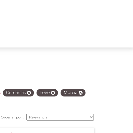
Cercanias
Feve
Murcia
:
Ordenar por