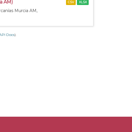
ia AM)
CSV
XLSX
rcanías Murcia AM,
API Docs
).