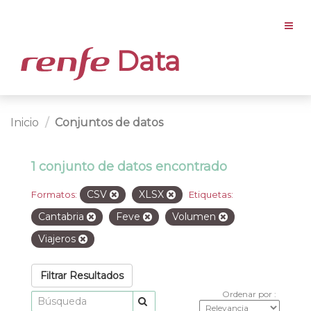
Data
Inicio
Conjuntos de datos
1 conjunto de datos encontrado
CSV
XLSX
Formatos:
Etiquetas:
Cantabria
Feve
Volumen
Viajeros
Filtrar Resultados
Ordenar por