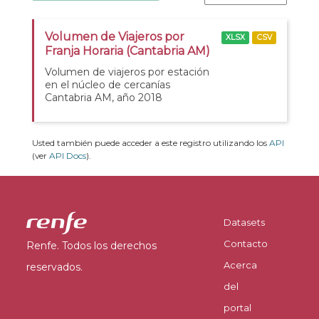
Volumen de Viajeros por
XLSX
CSV
Franja Horaria (Cantabria AM)
Volumen de viajeros por estación
en el núcleo de cercanías
Cantabria AM, año 2018
Usted también puede acceder a este registro utilizando los
API
(ver
API Docs
).
Datasets
Contacto
Renfe. Todos los derechos
Acerca
reservados.
del
portal