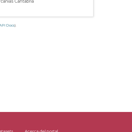
rcanías Cantabria
API Docs
).
atasets
Acerca del portal