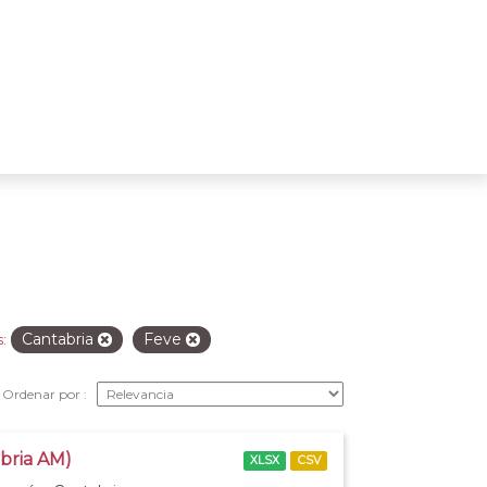
Cantabria
Feve
:
Ordenar por
abria AM)
XLSX
CSV