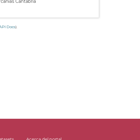
rcanías Cantabria
API Docs
).
atasets
Acerca del portal