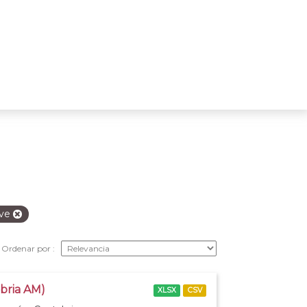
ve
Ordenar por
abria AM)
XLSX
CSV