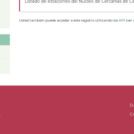
Listado de estaciones del Núcleo de Cercanías de C
Usted también puede acceder a este registro utilizando los
API
(ver
D
C
.