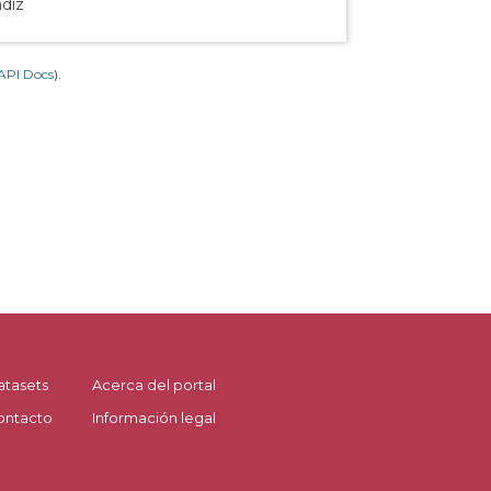
ádiz
API Docs
).
atasets
Acerca del portal
ontacto
Información legal