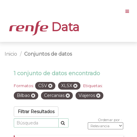
Data
Inicio
Conjuntos de datos
1 conjunto de datos encontrado
CSV
XLSX
Formatos:
Etiquetas:
Bilbao
Cercanias
Viajeros
Filtrar Resultados
Ordenar por