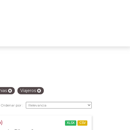
nias
Viajeros
Ordenar por
o)
XLSX
CSV