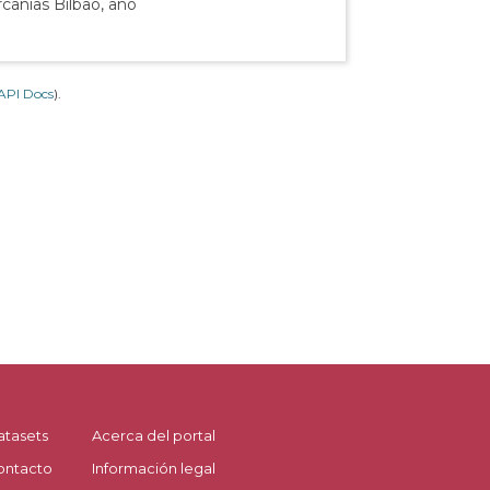
canías Bilbao, año
API Docs
).
atasets
Acerca del portal
ontacto
Información legal