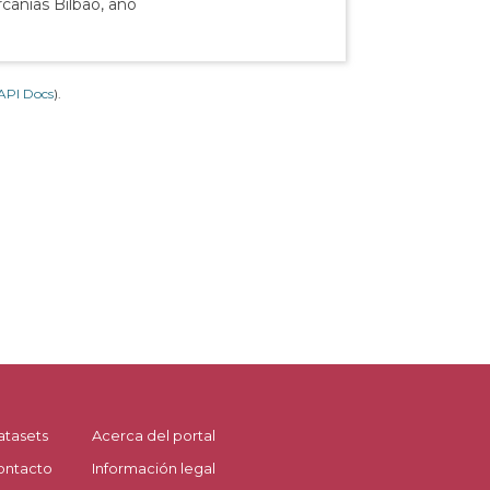
canías Bilbao, año
API Docs
).
atasets
Acerca del portal
ontacto
Información legal