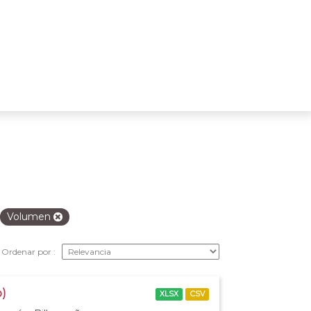
Volumen
Ordenar por
o)
XLSX
CSV