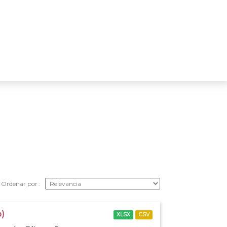
Ordenar por
o)
XLSX
CSV