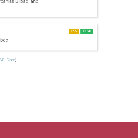
canías Bilbao, año
CSV
XLSX
lbao
API Docs
).