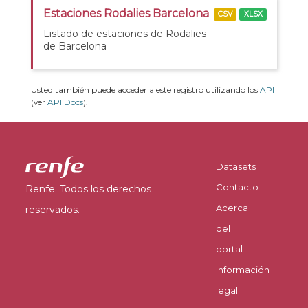
Estaciones Rodalies Barcelona
CSV
XLSX
Listado de estaciones de Rodalies
de Barcelona
Usted también puede acceder a este registro utilizando los
API
(ver
API Docs
).
Datasets
Contacto
Renfe. Todos los derechos
Acerca
reservados.
del
portal
Información
legal