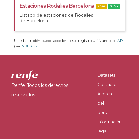
Estaciones Rodalies Barcelona
CSV
XLSX
Listado de estaciones de Rodalies
de Barcelona
Usted también puede acceder a este registro utilizando los
API
(ver
API Docs
).
Datasets
Contacto
Renfe. Todos los derechos
Acerca
reservados.
del
portal
Información
legal