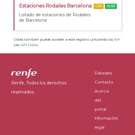
Estaciones Rodalies Barcelona
CSV
XLSX
Listado de estaciones de Rodalies
de Barcelona
Usted también puede acceder a este registro utilizando los
API
(ver
API Docs
).
Datasets
Contacto
Renfe. Todos los derechos
Acerca
reservados.
del
portal
Información
legal