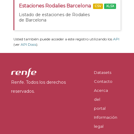
Estaciones Rodalies Barcelona
CSV
XLSX
Listado de estaciones de Rodalies
de Barcelona
Usted también puede acceder a este registro utilizando los
API
(ver
API Docs
).
Datasets
Contacto
Renfe. Todos los derechos
Acerca
reservados.
del
portal
Información
legal