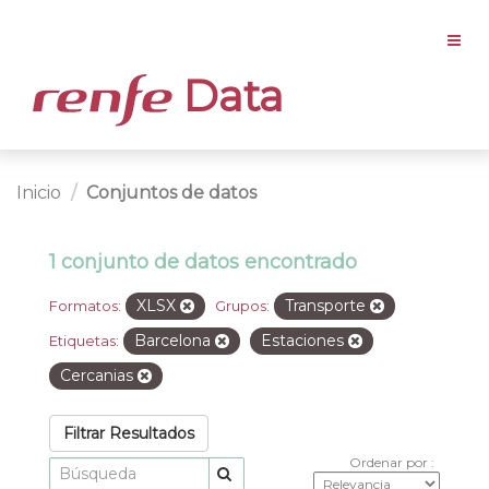
Data
Inicio
Conjuntos de datos
1 conjunto de datos encontrado
XLSX
Transporte
Formatos:
Grupos:
Barcelona
Estaciones
Etiquetas:
Cercanias
Filtrar Resultados
Ordenar por