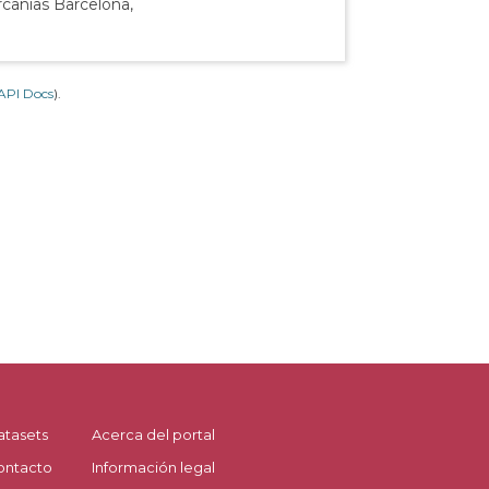
rcanías Barcelona,
API Docs
).
atasets
Acerca del portal
ontacto
Información legal