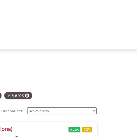
Viajeros
Ordenar por
elona)
XLSX
CSV