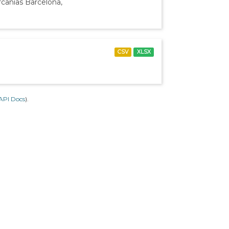
rcanías Barcelona,
CSV
XLSX
API Docs
).