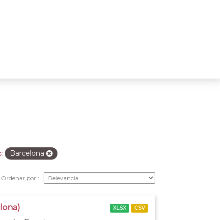
Barcelona
:
Ordenar por
elona)
XLSX
CSV