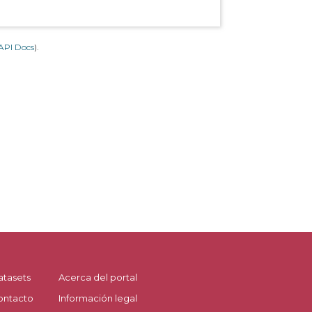
API Docs
).
atasets
Acerca del portal
ontacto
Información legal