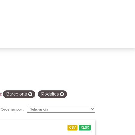
Barcelona
Rodalies
:
Ordenar por
CSV
XLSX