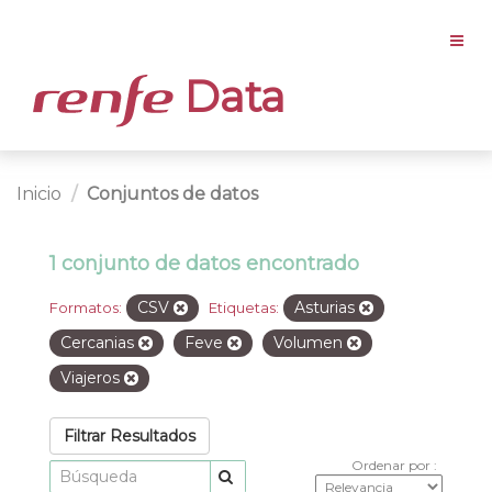
Data
Inicio
Conjuntos de datos
1 conjunto de datos encontrado
CSV
Asturias
Formatos:
Etiquetas:
Cercanias
Feve
Volumen
Viajeros
Filtrar Resultados
Ordenar por