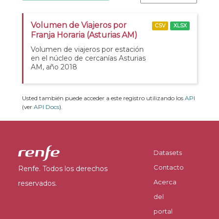
Volumen de Viajeros por
CSV
XLSX
Franja Horaria (Asturias AM)
Volumen de viajeros por estación
en el núcleo de cercanías Asturias
AM, año 2018
Usted también puede acceder a este registro utilizando los
API
(ver
API Docs
).
Datasets
Contacto
Renfe. Todos los derechos
Acerca
reservados.
del
portal