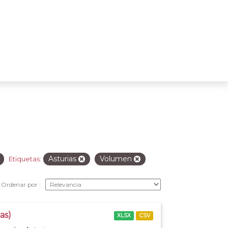
Asturias
Volumen
Etiquetas:
Ordenar por
as)
XLSX
CSV