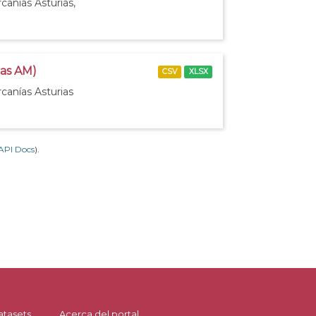
canías Asturias,
ias AM)
CSV
XLSX
canías Asturias
API Docs
).
atasets
Acerca del portal