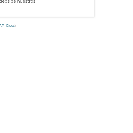
ídeos de nuestros
API Docs
).