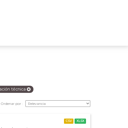
ación técnica
Ordenar por
CSV
XLSX