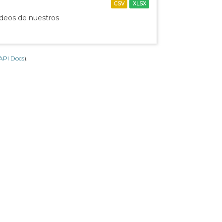
CSV
XLSX
ídeos de nuestros
API Docs
).