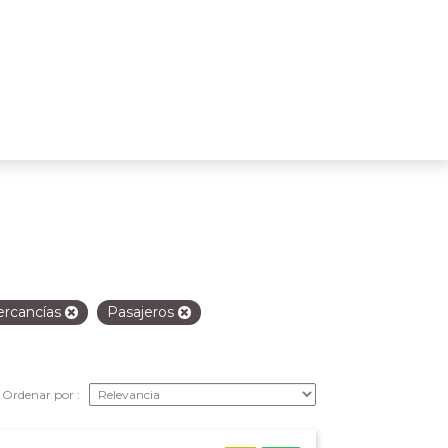
rcancías
Pasajeros
Ordenar por