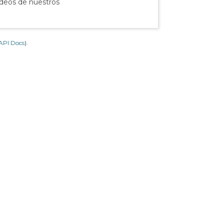
ídeos de nuestros
API Docs
).