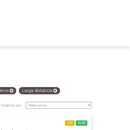
jeros
Larga distancia
Ordenar por
CSV
XLSX