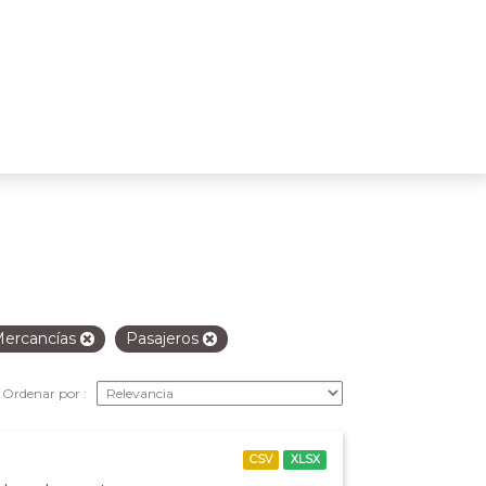
ercancías
Pasajeros
Ordenar por
CSV
XLSX