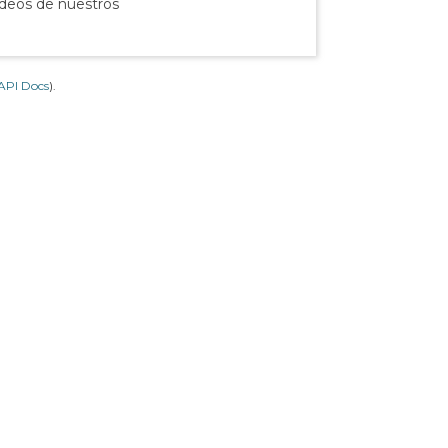
ídeos de nuestros
API Docs
).