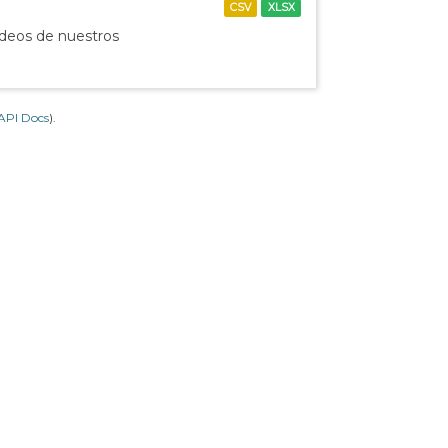
CSV
XLSX
ídeos de nuestros
API Docs
).