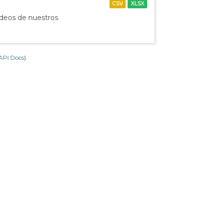
CSV
XLSX
ídeos de nuestros
API Docs
).