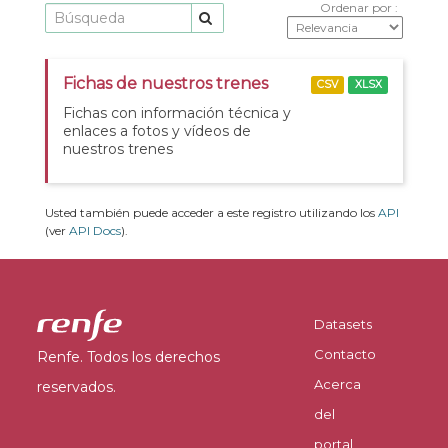
Ordenar por
Fichas de nuestros trenes
CSV
XLSX
Fichas con información técnica y
enlaces a fotos y vídeos de
nuestros trenes
Usted también puede acceder a este registro utilizando los
API
(ver
API Docs
).
Datasets
Contacto
Renfe. Todos los derechos
Acerca
reservados.
del
portal