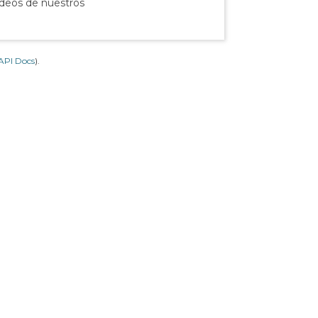
ídeos de nuestros
API Docs
).