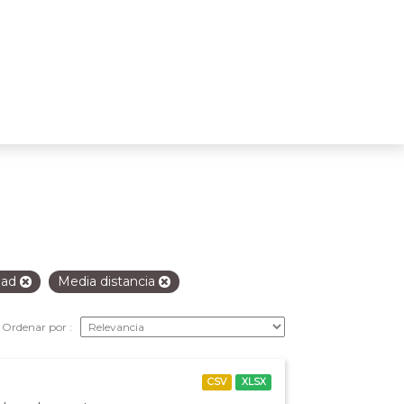
idad
Media distancia
Ordenar por
CSV
XLSX