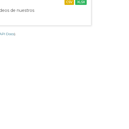
CSV
XLSX
ídeos de nuestros
API Docs
).