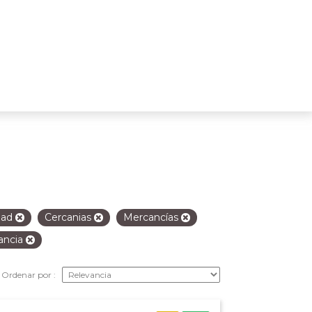
idad
Cercanias
Mercancías
ancia
Ordenar por