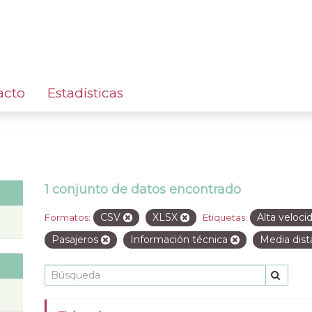
acto
Estadísticas
1 conjunto de datos encontrado
CSV
XLSX
Alta veloc
Formatos:
Etiquetas:
Pasajeros
Información técnica
Media dist