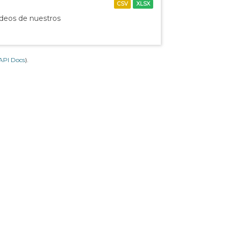
CSV
XLSX
ídeos de nuestros
API Docs
).