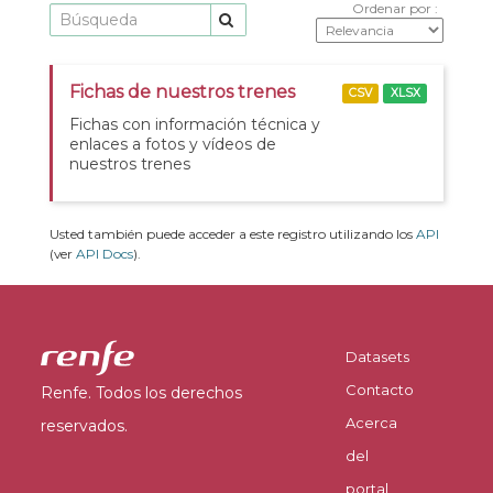
Ordenar por
Fichas de nuestros trenes
CSV
XLSX
Fichas con información técnica y
enlaces a fotos y vídeos de
nuestros trenes
Usted también puede acceder a este registro utilizando los
API
(ver
API Docs
).
Datasets
Contacto
Renfe. Todos los derechos
Acerca
reservados.
del
portal