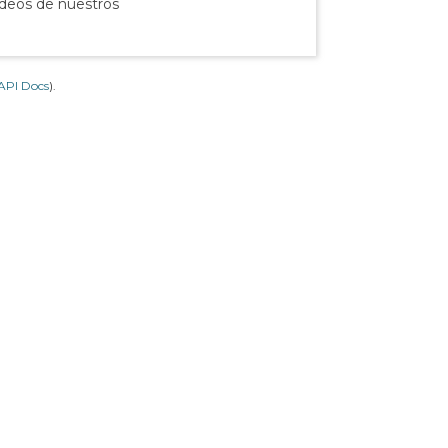
ídeos de nuestros
API Docs
).