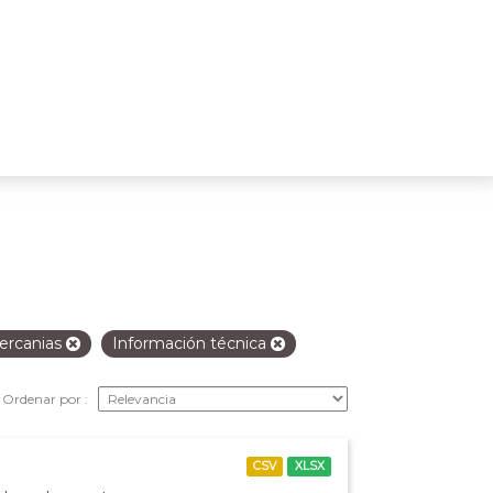
ercanias
Información técnica
Ordenar por
CSV
XLSX