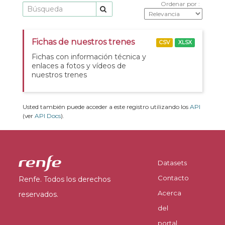
Ordenar por
Fichas de nuestros trenes
CSV
XLSX
Fichas con información técnica y
enlaces a fotos y vídeos de
nuestros trenes
Usted también puede acceder a este registro utilizando los
API
(ver
API Docs
).
Datasets
Contacto
Renfe. Todos los derechos
Acerca
reservados.
del
portal