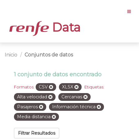
Data
Inicio
Conjuntos de datos
1 conjunto de datos encontrado
CSV
XLSX
Formatos:
Etiquetas:
Alta velocidad
Cercanias
Pasajeros
Información técnica
Media distancia
Filtrar Resultados