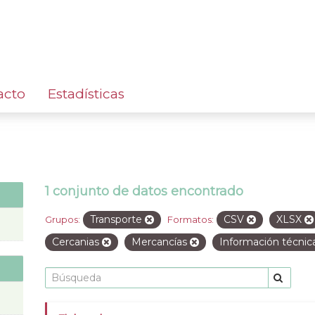
acto
Estadísticas
1 conjunto de datos encontrado
Transporte
CSV
XLSX
Grupos:
Formatos:
Cercanias
Mercancías
Información técni