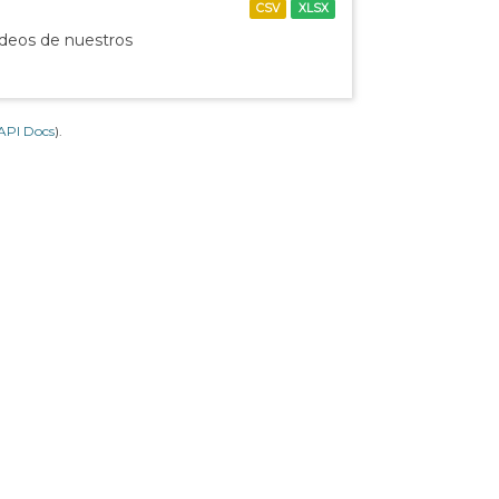
CSV
XLSX
ídeos de nuestros
API Docs
).