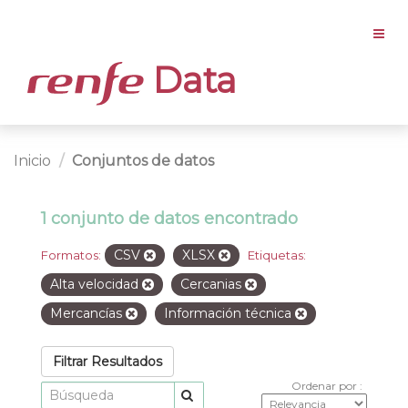
Data
Inicio
Conjuntos de datos
1 conjunto de datos encontrado
CSV
XLSX
Formatos:
Etiquetas:
Alta velocidad
Cercanias
Mercancías
Información técnica
Filtrar Resultados
Ordenar por