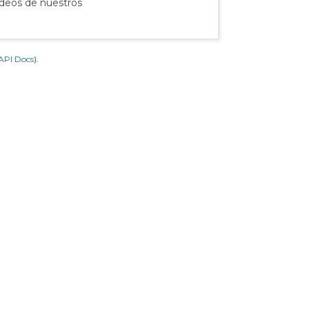
ídeos de nuestros
API Docs
).