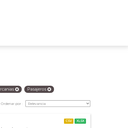
rcanias
Pasajeros
Ordenar por
CSV
XLSX