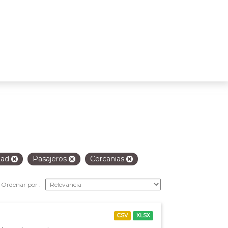
idad
Pasajeros
Cercanias
Ordenar por
CSV
XLSX