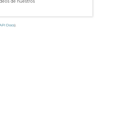
ídeos de nuestros
API Docs
).