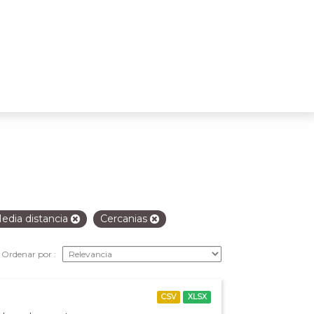
edia distancia
Cercanias
Ordenar por
CSV
XLSX