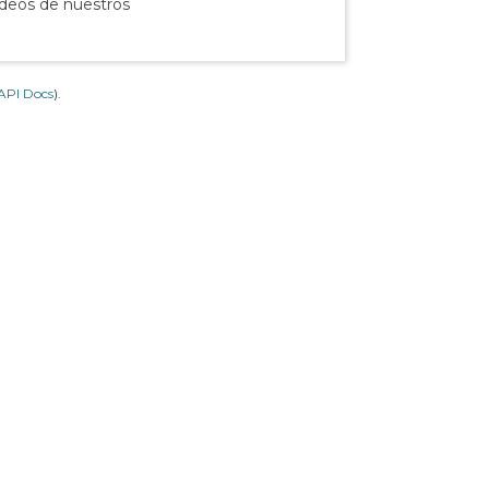
ídeos de nuestros
API Docs
).