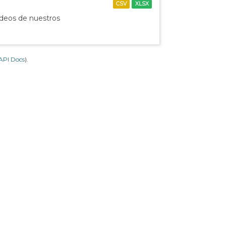
CSV
XLSX
ídeos de nuestros
API Docs
).